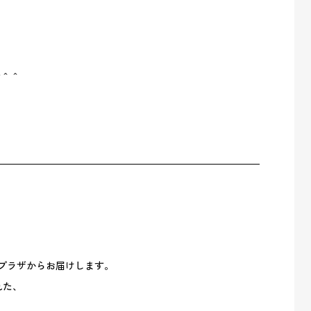
す＾＾
スプラザからお届けします。
れた、