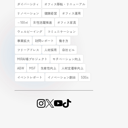
ダイバーシティ
オフィス移転・リニューアル
リノベーション
健康経営
オフィス運用
～100㎡
女性活躍推進
オフィス家具
ウェルビーイング
コミュニケーション
事業拡大
訪問レポート
働き方
フリーアドレス
人材採用
自社ビル
MIRAI場プロジェクト
モチベーション向上
ABW
MSF
生産性向上
人材定着率向上
イベントレポート
イノベーション創出
SDGs