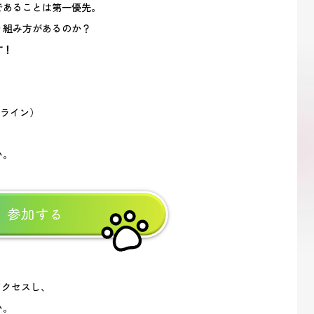
であることは第一優先。
り組み方があるのか？
す！
ンライン）
い。
アクセスし、
い。