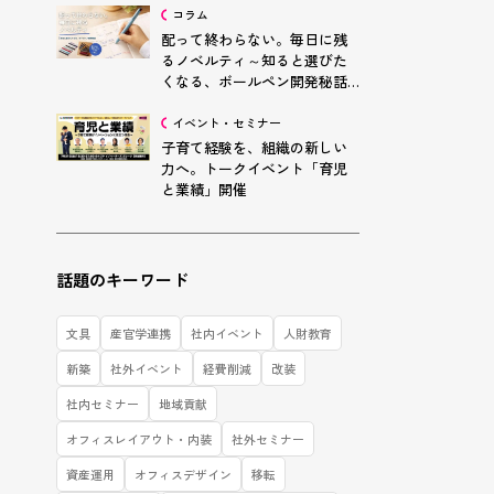
コラム
配って終わらない。毎日に残
るノベルティ～知ると選びた
くなる、ボールペン開発秘話
～
イベント・セミナー
子育て経験を、組織の新しい
力へ。トークイベント「育児
と業績」開催
話題のキーワード
文具
産官学連携
社内イベント
人財教育
新築
社外イベント
経費削減
改装
社内セミナー
地域貢献
オフィスレイアウト・内装
社外セミナー
資産運用
オフィスデザイン
移転