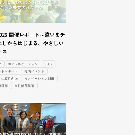
ES 2026 開催レポート～違いをチ
たしからはじまる、やさしい
ィス
グ
コミュニケーション
SDGs
ントレポート
社内イベント
生産性向上
イノベーション創出
康経営
女性活躍推進