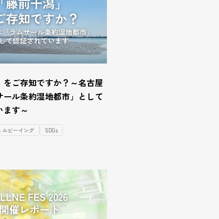
」をご存知ですか？～名古屋
サール条約湿地都市」として
います～
ェルビーイング
SDGs