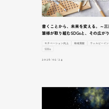
書くことから、未来を変える。～三
筆様が取り組むSDGsと、その広が
モチベーション向上
地域貢献
ウェルビーイン
SDGs
2026/02/24