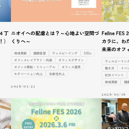
４丁
ニオイへの配慮とは？～心地よい空間づ
Fellne F
！）
くりへ～
カラに。わ
未来のオフ
地域貢献
健康経営
ウェルビーイング
SDGs
オフィスレイアウト・内装
オフィスデザイン
ウェルビーイン
オフィス移転・リニューアル
オフィス運用
働き方
イベ
モチベーション向上
生産性向上
社外イベント
地域貢献
健
2026/03/23
2026/03/16