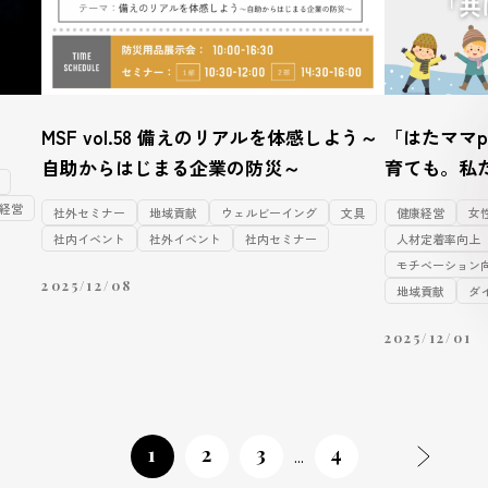
MSF vol.58 備えのリアルを体感しよう～
「はたママp
自助からはじまる企業の防災～
育ても。私
経営
社外セミナー
地域貢献
ウェルビーイング
文具
健康経営
女
社内イベント
社外イベント
社内セミナー
人材定着率向上
モチベーション
2025/12/08
地域貢献
ダ
2025/12/01
1
2
3
4
...