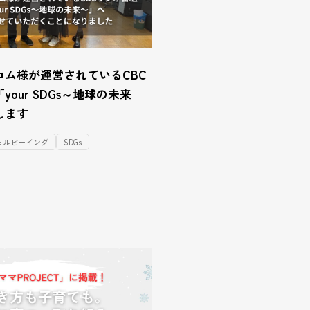
コム様が運営されているCBC
our SDGs～地球の未来
します
ェルビーイング
SDGs