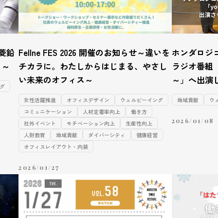
菱鉛
Fellne FES 2026 開催のお知らせ～違いを
ホンダロジ
り～
チカラに。わたしからはじまる、やさし
ラジオ番組「y
い未来のオフィス～
～」へ出演
グ
女性活躍推進
オフィスデザイン
ウェルビーイング
地域貢献
ウ
コミュニケーション
人材定着率向上
働き方
2026/01/08
社外イベント
モチベーション向上
生産性向上
人財教育
地域貢献
ダイバーシティ
健康経営
オフィスレイアウト・内装
2026/01/27