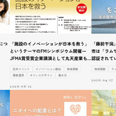
につ
「施設のイノベーションが日本を救う」
「藤前干潟
というテーマのFMシンポジウム開催ー
市は「ラム
JFMA賞受賞企業講演として丸天産業も
認証されて
登壇ー
社外イベント
イノベーション創出
地域貢献
地域貢献
ウ
資産運用
オフィスデザイン
働き方
2026/04/17
2026/06/12