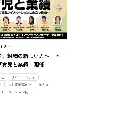
ミナー
を、組織の新しい力へ。トー
「育児と業績」開催
創出
ダイバーシティ
グ
人材定着率向上
働き方
モチベーション向上