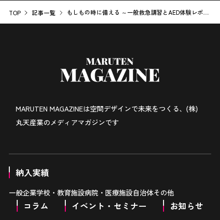
もしもの時に備える ～一般救急講習とAED体験レポー
TOP
記事一覧
ト～
MARUTEN MAGAZINEは
空間デザインで未来をつくる、
(株)
丸天産業のメディアマガジンです
納入実績
一般企業
学校・教育施設
病院・医療施設
自治体
その他
コラム
イベント・セミナー
お知らせ