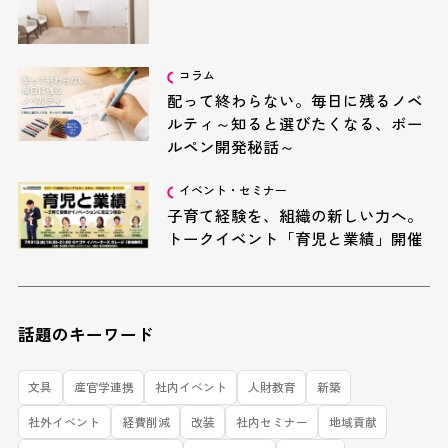
コラム
配って終わらない。毎日に残るノベ
ルティ～知ると選びたくなる、ボー
ルペン開発秘話～
イベント・セミナー
子育て経験を、組織の新しい力へ。
トークイベント「育児と業績」開催
話題のキーワード
文具
産官学連携
社内イベント
人財教育
新築
社外イベント
経費削減
改装
社内セミナー
地域貢献