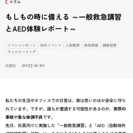
コラム
もしもの時に備える ～一般救急講習
とAED体験レポート～
イベントレポート
社内イベント
人財教育
地域貢献
健康経営
ウェルビーイング
2025/11/10
公開日
私たちの生活やオフィスでの日常は、実は思いのほか安全に守ら
れています。ですが、誰もが遭遇する可能性があるのが、
突然の
事故
や
急な体調不良
です。
先日、社員向けに実施した「一般救急講習」と「AED（自動体外