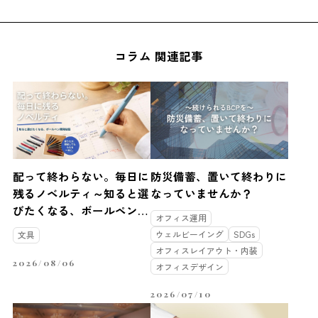
コラム 関連記事
配って終わらない。毎日に
防災備蓄、置いて終わりに
残るノベルティ～知ると選
なっていませんか？
びたくなる、ボールペン開
オフィス運用
発秘話～
ウェルビーイング
SDGs
文具
オフィスレイアウト・内装
2026/08/06
オフィスデザイン
2026/07/10