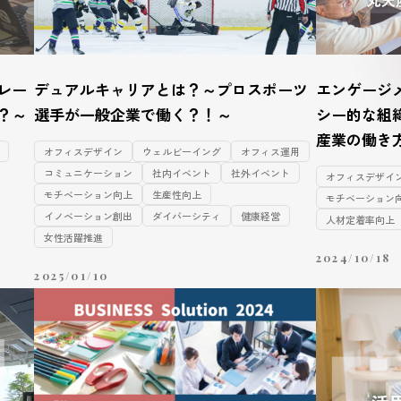
レー
デュアルキャリアとは？～プロスポーツ
エンゲージ
？～
選手が一般企業で働く？！～
シー的な組
産業の働き
オフィスデザイン
ウェルビーイング
オフィス運用
コミュニケーション
社内イベント
社外イベント
オフィスデザイ
モチベーション向上
生産性向上
モチベーション
イノベーション創出
ダイバーシティ
健康経営
人材定着率向上
女性活躍推進
2024/10/18
2025/01/10