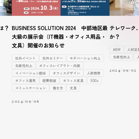
は？
BUSINESS SOLUTION 2024 中部地区最
テレワーク
大級の展示会（IT機器・オフィス用品・
か？
文具）開催のお知らせ
ABW
人材定
生産性向上
社外イベント
社外セミナー
モチベーション向上
生産性向上
オフィスレイアウト・内装
2024/09/02
イノベーション創出
オフィスデザイン
人財教育
オフィス運用
経費削減
オフィス家具
SDGs
コミュニケーション
働き方
文具
2024/09/06