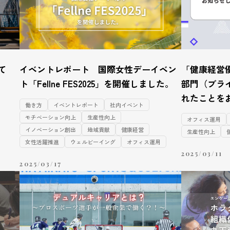
て
イベントレポート 国際女性デーイベン
「健康経営優
ト「Fellne FES2025」を開催しました。
部門（ブライ
れたことを
働き方
イベントレポート
社内イベント
モチベーション向上
生産性向上
オフィス運用
イノベーション創出
地域貢献
健康経営
生産性向上
女性活躍推進
ウェルビーイング
オフィス運用
2025/03/11
2025/03/17