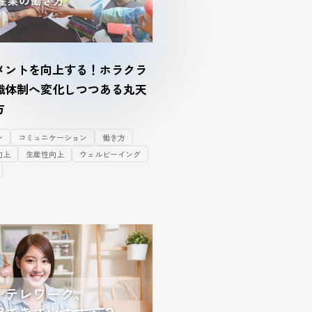
メントを向上する！ホラクラ
織体制へ変化しつつある丸天
方
ン
コミュニケーション
働き方
向上
生産性向上
ウェルビーイング