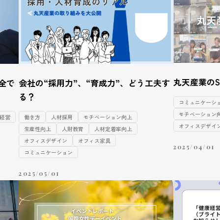
丸天産業のS
全で
会社の“採用力”、“育成力”、どう工夫す
る？
コミュニケーシ
モチベーション
経営
働き方
人材採用
モチベーション向上
オフィスデザイ
生産性向上
人財教育
人材定着率向上
オフィスデザイン
オフィス家具
2025/04/01
コミュニケーション
2025/05/01