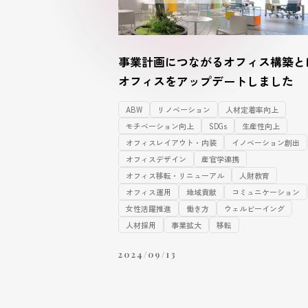
事業計画につながるオフィス構築と
オフィスをアップデートしました
ABW
リノベーション
人材定着率向上
モチベーション向上
SDGs
生産性向上
オフィスレイアウト・内装
イノベーション創出
オフィスデザイン
産官学連携
オフィス移転・リニューアル
人財教育
オフィス運用
地域貢献
コミュニケーション
女性活躍推進
働き方
ウェルビーイング
人材採用
事業拡大
移転
2024/09/13