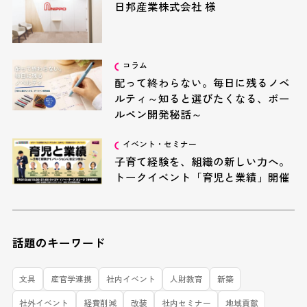
日邦産業株式会社 様
コラム
配って終わらない。毎日に残るノベ
ルティ～知ると選びたくなる、ボー
ルペン開発秘話～
イベント・セミナー
子育て経験を、組織の新しい力へ。
トークイベント「育児と業績」開催
話題のキーワード
文具
産官学連携
社内イベント
人財教育
新築
社外イベント
経費削減
改装
社内セミナー
地域貢献