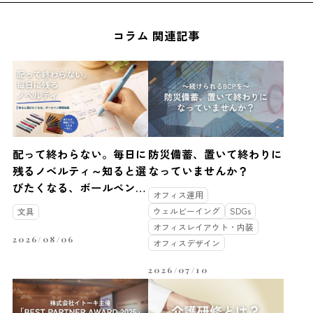
コラム 関連記事
配って終わらない。毎日に
防災備蓄、置いて終わりに
残るノベルティ～知ると選
なっていませんか？
びたくなる、ボールペン開
オフィス運用
発秘話～
ウェルビーイング
SDGs
文具
オフィスレイアウト・内装
2026/08/06
オフィスデザイン
2026/07/10