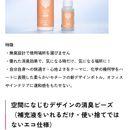
ことで、多くの参加者が新しい気づきを持ち帰られた様子
が印象的でした。 フロア別プログラム 1F｜コミュニケー
ション ― 語り、つながる 1Fでは、カフェ空間を活かした
トークセッション・セミナー・展示を開催しました。 企
業の実践事例をもとにしたトークセッションでは、 他社
の女性活躍の取り組み 組織づくりの工夫 職場の課題 など
が共有され、参加者同士の活発な対話が生まれました。
特徴
また、AI活用や健康に関するセミナーなど、働き方のヒン
・無臭設計で使用場所を選びません
トにつながる学びの機会も提供しました。 カフェの運営
・優れた消臭効果で、気になる時だけ、気になる場所に！
にはjam’s TACOS様・MALIBU COFFEE様にご協力いただ
・自分自身への快適さ・心地よさをテーマに、化学の幾何学をハ
きました 会場の雰囲気がより温かく柔らかなものとなり
ートに表現した柔らかいモチーフの新デザインボトル。オフィス
ました 骨盤底筋エクササイズによる尿失禁の改善事例と
hermot体験としてまずは基礎知識を学びました 令和の子
やインテリアに違和感をもたせない。
育て世代にフィットした経営戦略としての仕事と育児の両
立支援とは？として企業様の意見も交えトークセッション
空間になじむデザインの消臭ビーズ
を開催しました AI BLOOM JAPANリスキニングプログラ
ムについて説明しつつ今日から使える実践的なAIをご紹介
（補充液をいれるだけ・使い捨てでは
しました 3F｜学び ― 心と身体を整える 3Fでは、身体と
ないエコ仕様）
心のコンディションに目を向ける体験型プログラムと展示