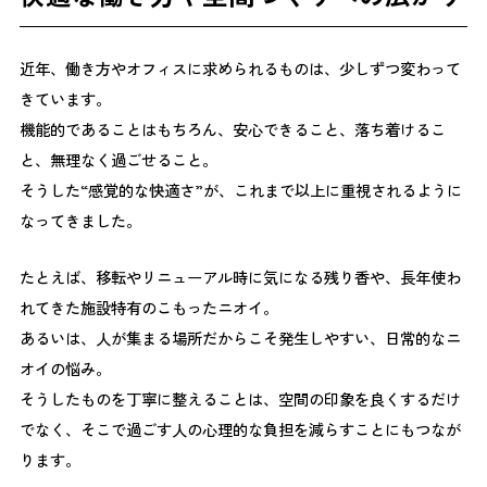
ることが改めて浮き彫りになりました。 おわりに Fellne
FES 2026は、イベント当日で完結するものではありませ
ん。 ここで生まれた気づきや対話が、それぞれの職場や
近年、働き方やオフィスに求められるものは、少しずつ変わって
日常に持ち帰られ、 新しい制度を考える 社内で話題にし
きています。
てみる 小さな取り組みを始めてみる そんな次の一歩につ
機能的であることはもちろん、安心できること、落ち着けるこ
ながることを願っています。 違いを理解することは、誰
と、無理なく過ごせること。
かを特別扱いすることではなく、互いを尊重するための第
そうした“感覚的な快適さ”が、これまで以上に重視されるように
一歩。Fellne FESが、働き方や組織づくりを見つめ直す小
さなきっかけとなれば幸いです。 本イベントの開催にあ
なってきました。
たり、ご来場いただいた皆様、ご登壇・ご出展いただいた
企業の皆様、そしてご協力いただいたすべての関係者の皆
たとえば、移転やリニューアル時に気になる残り香や、長年使わ
様に心より御礼申し上げます。
れてきた施設特有のこもったニオイ。
あるいは、人が集まる場所だからこそ発生しやすい、日常的なニ
オイの悩み。
そうしたものを丁寧に整えることは、空間の印象を良くするだけ
でなく、そこで過ごす人の心理的な負担を減らすことにもつなが
ります。