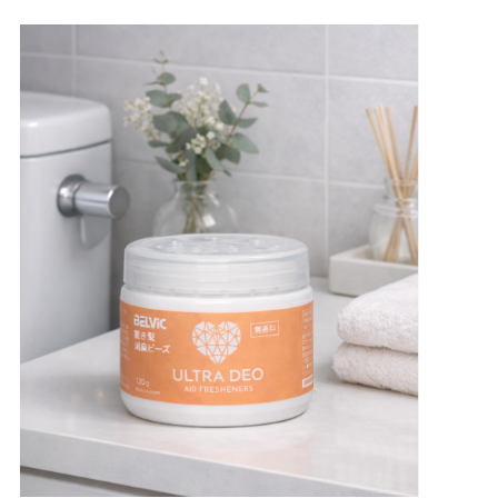
を実施。特に人気だったのは 骨盤底筋トレーニング 身体
ケア体験 フェムテック展示 などの体験コンテンツです。
アンケートでは 「社内環境整備への学びが多かった」
「女性だけの視点がメインではなく男性にも寄り添った内
容」 といった声も寄せられました。 また、和室で行われ
た茶の湯体験では「心が落ち着く時間だった」「和の文化
に触れられた」などの感想が多く寄せられました。 ３Fフ
ロアの様子 チェアの座り心地を体験しながら働き方を考
える コクヨマーケティング様 骨盤底筋トレーニング
DoFem様 あの有名な場所の香りが実は・・・？！と香り
体験をしながらその影響の凄さに大反響 アーバンゲート
アジア様 茶の湯体験 講師鈴木様 地域に貢献する自動販
売機 ダイドードリンコ様 体組成や骨密度を測定できる
体験も 八神製作所様 いやなニオイだけをカットする消
臭体験を ベルビック様 働く女性に優しいユニフォーム
展開 マタニティウェアも 飯島産業様 月経カップを直
に触って体験できる なかなかお手洗いに行けない製造業
系やバリキャリ女子に好評 ゴムノイナキ様 他にも、ア
プリで健康課題を見える化できるFlora様や、フェムテッ