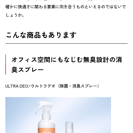
活躍推進サービス 「Fellne」 を展開する株式会社オカモ
確かに快適さに関わる要素に向き合うものといえるのではないで
トヤ様との共同開催として実施しました。 Fellneは、女性
しょうか。
活躍推進やフェムテックなど、女性のQOL向上につなが
る「フェムアクション」の選択肢を広げる取り組みです。
こんな商品もあります
丸天産業もその想いに共感し、オフィス空間づくりに関わ
る企業として 働く環境 健康 キャリア 組織文化 を横断的
に考える場をつくりたいという思いから、本イベントが実
現しました。人、地域、世代、働き方、ライフスタイル。
オフィス空間にもなじむ無臭設計の消
それぞれの違いを理解し合うことが、これからの職場づく
臭スプレー
りにつながる第一歩になると考えています。 当日の会場
の様子 イベント当日は、丸天産業のオフィスを会場に、
フロアごとにテーマを設けたプログラムを実施しました。
ULTRA DEO/ウルトラデオ（除菌・消臭スプレー）
会場では ・登壇者の話に熱心に耳を傾ける参加者・展示
ブースで実際に製品やサービスを体験する姿・企業同士が
情報交換する様子 など、さまざまな交流が自然と生まれ
ていました。「女性の健康や働き方」というテーマは、と
きに話しづらさを感じるものでもあります。しかし、体験
や対話を通じて「自分ごと」として考える時間が生まれた