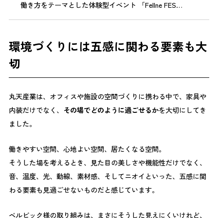
働き方をテーマとした体験型イベント 「Fellne FES
2026」 を開催しました。 本コラムでは、当日の会場の様
子や参加者の声を交えながら、イベントの開催レポートを
お届けします。当日の雰囲気や、そこから生まれた気づき
環境づくりには五感に関わる要素も大
が、皆さまの職場づくりのヒントにつながれば幸いです。
切
Fellne FES 2026を開催しました 2026年3月6日、丸天産業
本社オフィスにて「Fellne FES 2026」 を開催しました。
月経・更年期・不妊治療など、これまで職場では「個人の
丸天産業は、オフィスや施設の空間づくりに携わる中で、家具や
問題」とされがちだった女性の健康課題。近年は、法改正
内装だけでなく、
その場でどのように過ごせるか
を大切にしてき
や社会的関心の高まりを背景に、企業や組織として向き合
うべきテーマとして注目されるようになってきました。
ました。
Fellne FESは、そうしたテーマを単なる知識として学ぶだ
けでなく、「職場でどのように実装していくのか」を考え
働きやすい空間、心地よい空間、居たくなる空間。
る体験型イベントです。 当日は企業・団体・学生など幅
そうした場を考えるとき、見た目の美しさや機能性だけでなく、
広い立場の方々にご来場いただき、セミナー・ワークショ
音、温度、光、動線、素材感、そしてニオイといった、五感に関
ップ・展示・体験を通して、女性の健康と働き方について
わる要素も見過ごせないものだと感じています。
考える一日となりました。 今回のイベントには 174名が
来場し、51名の方からアンケート回答をいただきました。
ベルビック様の取り組みは、まさにそうした見えにくいけれど、
株式会社オカモトヤ様との共同開催 本イベントは、女性