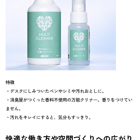
イベント満足度 アンケートにご回答いただいた方の内訳
は下記のような形となりました。 イベント全体の満足度
についてお聞きしたところ、 72.5％が「とても満足」
27.5％が「満足」 と回答しており、満足度100％という結
果となりました。 また、 「同様のイベントがあれば参加
したい」という回答は100％ という結果となり、今回の取
り組みへの関心の高さがうかがえました。 参加者の声 ア
ンケートでは、次のような声が寄せられました。 女性活
躍の具体的な取り組みを知ることができた 他社事例を聞
けてとても参考になった 男性でも学びになる内容だった
理念の実践ということがどういうことか分かった 展示や
特徴
体験が多く、視野が広がった 自社の課題を考えるきっか
けになった など女性だけでなく、組織づくり・働き方・
・デスクにしみついたペンやシミや汚れおとしに。
健康経営の視点から学べたという声が多く見られたことが
・消臭屋がつくった香料不使用の万能クリナー。香りをつけてい
印象的でした。 職場の課題として多かったテーマ アンケ
ません。
ートでは、参加者の職場課題として ワークライフバラン
・汚れをキレイにすると、気分もすっきり。
ス キャリア形成・昇進 育児・介護との両立 などが多く挙
げられました。 女性の健康や働き方というテーマは、個
人の問題ではなく、組織全体の働き方に関わるテーマであ
快適な働き方や空間づくりへの広がり