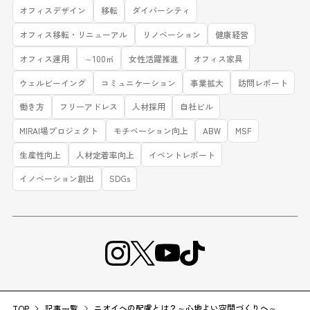
オフィスデザイン
移転
ダイバーシティ
オフィス移転・リニューアル
リノベーション
健康経営
オフィス運用
～100㎡
女性活躍推進
オフィス家具
ウェルビーイング
コミュニケーション
事業拡大
訪問レポート
働き方
フリーアドレス
人材採用
自社ビル
MIRAI場プロジェクト
モチベーション向上
ABW
MSF
生産性向上
人材定着率向上
イベントレポート
イノベーション創出
SDGs
ニオイへの配慮とは？～心地よい空間づくりへ～
TOP
記事一覧