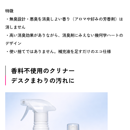
クに関するさまざまなグッズを紹介してくださった
特徴
DoFem様、かけるとチークやアイメイクをしているよう
・無臭設計・悪臭を消臭しよい香り（アロマや好みの芳香剤）は
に見える眼鏡を展示くださった伊藤光学工業様や、セミナ
ーもしてくださった学び舎mom様やなごもっか様・ブラ
消しません
ンドパートナー様などさまざまな企業様が集結してくださ
・高い消臭効果がありながら、消臭剤にみえない幾何学ハートの
いました。 4F｜多様性 ― 組織を見つめ直す 4Fでは、組
デザイン
織やコミュニケーションをテーマにしたワークショップな
・使い捨てではありません。補充液を足すだけのエコ仕様
どを開催しました。心理学を取り入れたワークショップで
は、 組織の暗黙課題 コミュニケーションのズレ 無意識の
思い込み などを可視化する取り組みが行われました。 参
香料不使用のクリナー
加者からは 「他社の視点から意見をもらえて刺激になっ
デスクまわりの汚れに
た」「組織課題を客観的に考える機会になった」 といっ
た声が寄せられました。 レゴワークショップ レゴを使
った自己理解が衝撃的！との声も なごもっか様セミナ
ー 子どもとの接し方について非常に勉強になったとの声
も 組織の暗黙課題を見える化 心理学視点の面白いワー
クだと好評 アンケート結果から見えたこと 今回のイベン
トでは、参加者から非常に高い評価をいただきました。