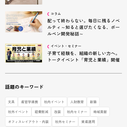
コラム
配って終わらない。毎日に残るノベ
ルティ～知ると選びたくなる、ボー
ルペン開発秘話～
イベント・セミナー
子育て経験を、組織の新しい力へ。
トークイベント「育児と業績」開催
話題のキーワード
文具
産官学連携
社内イベント
人財教育
新築
社外イベント
経費削減
改装
社内セミナー
地域貢献
オフィスレイアウト・内装
社外セミナー
資産運用