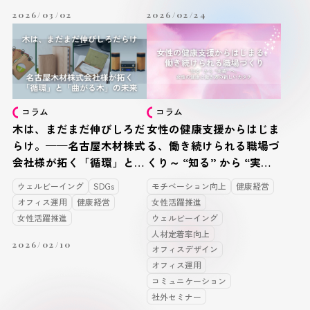
2026/03/02
2026/02/24
コラム
コラム
木は、まだまだ伸びしろだ
女性の健康支援からはじま
らけ。——名古屋木材株式
る、働き続けられる職場づ
会社様が拓く「循環」と
くり～ “知る” から “実装”
「曲がる木」の未来
へ。女性の健康と働き方の
ウェルビーイング
SDGs
モチベーション向上
健康経営
新しいカタチ ～
オフィス運用
健康経営
女性活躍推進
女性活躍推進
ウェルビーイング
人材定着率向上
2026/02/10
オフィスデザイン
オフィス運用
コミュニケーション
社外セミナー