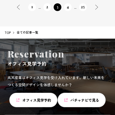
1
2
3
4
25
...
...
全ての記事一覧
TOP
Reservation
オフィス見学予約
丸天産業はオフィス見学を受け入れています。新しい未来を
つくる空間デザインを体感しませんか？
オフィス見学予約
バチャナビで見る