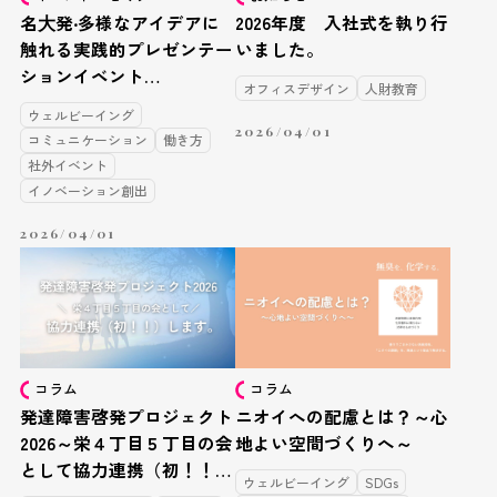
名⼤発‧多様なアイデアに
2026年度 入社式を執り行
触れる実践的プレゼンテー
いました。
ションイベント
オフィスデザイン
人財教育
「TEDxNagoyaU 2026」の
ウェルビーイング
ご案内
2026/04/01
コミュニケーション
働き方
社外イベント
イノベーション創出
2026/04/01
コラム
コラム
発達障害啓発プロジェクト
ニオイへの配慮とは？～心
2026～栄４丁目５丁目の会
地よい空間づくりへ～
として協力連携（初！！）
ウェルビーイング
SDGs
します～