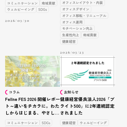
オフィスレイアウト・内装
コミュニケーション
地域貢献
オフィスデザイン
ウェルビーイング
SDGs
オフィス移転・リニューアル
2026/03/30
オフィス運用
モチベーション向上
生産性向上
地域貢献
健康経営
2026/03/23
コラム
お知らせ
Fellne FES 2026 開催レポー
健康経営優良法人2026「ブ
ト～違いをチカラに。わた
ライト500」に2年連続認定
しからはじまる、やさしい
されました
未来のオフィス
コミュニケーション
SDGs
健康経営
ウェルビーイング