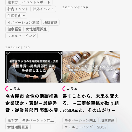
働き方
イベントレポート
2026/03/09
社内イベント
社外イベント
生産性向上
イノベーション創出
地域貢献
健康経営
女性活躍推進
ウェルビーイング
2026/03/16
コラム
コラム
名古屋市 女性の活躍推進
書くことから、未来を変え
企業認定・表彰～最優秀
る。～三菱鉛筆様が取り組
賞・従業員部門 表彰を受
むSDGsと、その広がり～
賞しました～
働き方
モチベーション向上
モチベーション向上
地域貢献
女性活躍推進
ウェルビーイング
SDGs