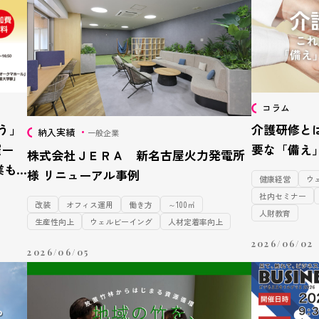
コラム
う」
介護研修と
納入実績
一般企業
催ー
要な「備え
株式会社ＪＥＲＡ 新名古屋火力発電所
業も
様 リニューアル事例
健康経営
ウ
社内セミナー
改装
オフィス運用
働き方
～100㎡
人財教育
生産性向上
ウェルビーイング
人材定着率向上
2026/06/02
2026/06/05