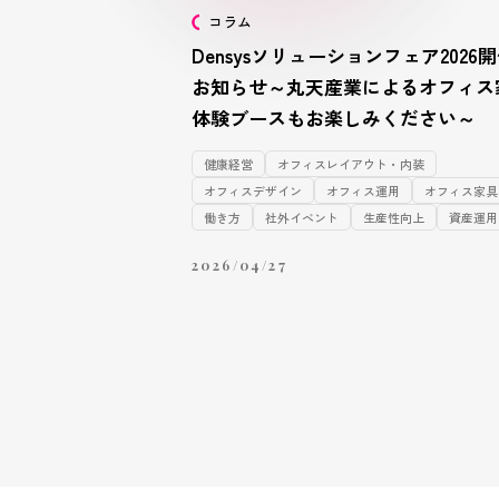
コラム
Densysソリューションフェア2026
お知らせ～丸天産業によるオフィス
体験ブースもお楽しみください～
健康経営
オフィスレイアウト・内装
オフィスデザイン
オフィス運用
オフィス家具
働き方
社外イベント
生産性向上
資産運用
2026/04/27