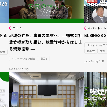
コラム
イベント・セ
きる
地域の竹を、未来の素材へ。―株式会社
BUSINESS
豊竹様が取り組む、放置竹林からはじま
オフィスレイア
る資源循環 ―
働き方
文具
き方
イノベーション創出
SDGs
2026/05/18
2026/05/25