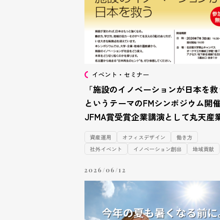
イベント・セミナー
「施設のイノベーションが日本を救
というテーマのFMシンポジウム開
JFMA賞受賞企業講演として丸天産
登壇ー
資産運用
オフィスデザイン
働き方
社外イベント
イノベーション創出
地域貢献
2026/06/12