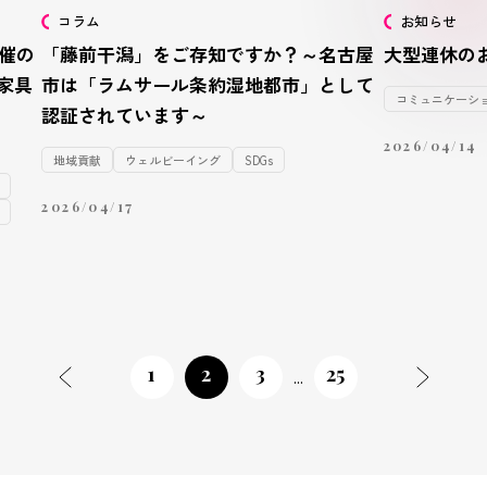
コラム
お知らせ
開催の
「藤前干潟」をご存知ですか？～名古屋
大型連休の
家具
市は「ラムサール条約湿地都市」として
コミュニケーシ
認証されています～
2026/04/14
地域貢献
ウェルビーイング
SDGs
2026/04/17
1
2
3
25
...